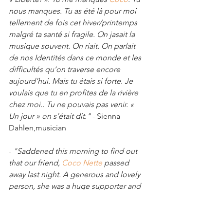
nous manques. Tu as été là pour moi 
tellement de fois cet hiver/printemps 
malgré ta santé si fragile. On jasait la 
musique souvent. On riait. On parlait 
de nos Identités dans ce monde et les 
difficultés qu’on traverse encore 
aujourd’hui. Mais tu étais si forte. Je 
voulais que tu en profites de la rivière 
chez moi.. Tu ne pouvais pas venir. « 
Un jour » on s’était dit."
 - Sienna 
Dahlen,musician
- 
"Saddened this morning to find out 
that our friend, 
Coco Nette
 passed 
away last night. A generous and lovely 
person, she was a huge supporter and 
champion, and a big part of our 
community. She will be missed. 