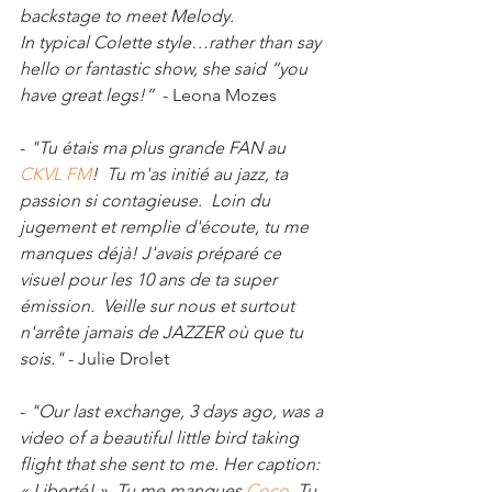
backstage to meet Melody.
In typical Colette style…rather than say 
hello or fantastic show, she said “you 
have great legs!”
  - Leona Mozes
- 
"Tu étais ma plus grande FAN au 
CKVL FM
!  Tu m'as initié au jazz, ta 
passion si contagieuse.  Loin du 
jugement et remplie d'écoute, tu me 
manques déjà! J'avais préparé ce 
visuel pour les 10 ans de ta super 
émission.  Veille sur nous et surtout 
n'arrête jamais de JAZZER où que tu 
sois."
 - Julie Drolet
- 
"Our last exchange, 3 days ago, was a 
video of a beautiful little bird taking 
flight that she sent to me. Her caption: 
« Liberté! ». Tu me manques 
Coco
. Tu 