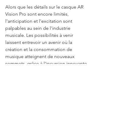
Alors que les détails sur le casque AR 
Vision Pro sont encore limités, 
l'anticipation et l'excitation sont 
palpables au sein de l'industrie 
musicale. Les possibilités à venir 
laissent entrevoir un avenir où la 
création et la consommation de 
musique atteignent de nouveaux 
sommets, grâce à l'incursion innovante 
d'Apple dans la réalité augmentée.
-----
Basé sur des articles par 
Hugh McIntyre 
on Forbes' website
, 
Drey Andersson 
on his blog
, et 
Music Industry Blog, by 
Mark Mulligan
, 8 juin, 2023
Résumé et traduction par ChatGPT